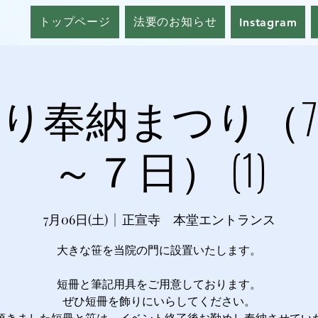
トップページ
法要のお知らせ
Instagram
り奉納まつり（
～７日） (1)
7月06日(土)
  |  
正宣寺 本堂エントランス
大きな笹を当院の門に設置いたします。
短冊と筆記用具をご用意しております。
ぜひ短冊を飾りにいらしてください。
頂きました短冊と笹は、イベント終了後お勤めし奉納させてい