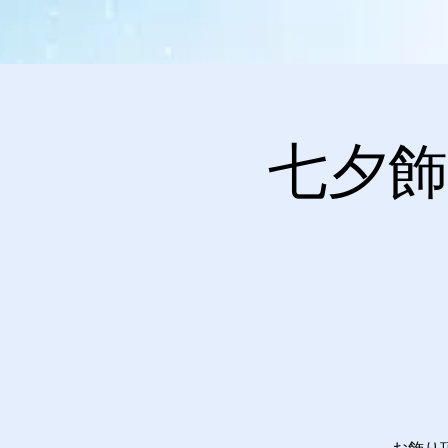
七夕飾
お飾り